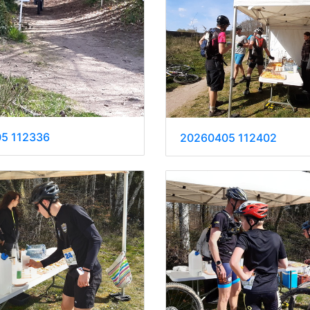
5 112336
20260405 112402