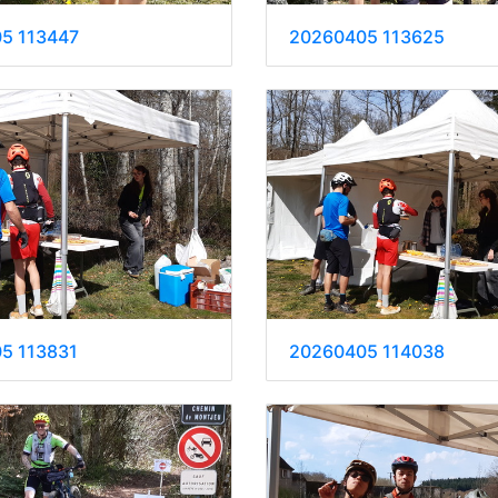
5 113447
20260405 113625
5 113831
20260405 114038