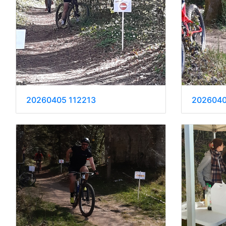
20260405 112213
2026040